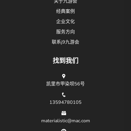
关于九游会
经典案例
企业文化
服务方向
联系j9九游会
找到我们
凯里市甲染坝56号
13594780105
materialistic@mac.com