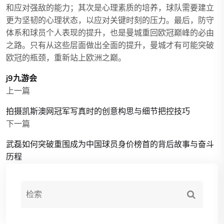
和应对强敌的能力；其次是心理素质的培养，球队需要建立
更为坚韧的心理状态，以应对关键时刻的压力。最后，防守
体系和球员个人表现的提升，也是曼城重回欧冠巅峰的必由
之路。只有从这些层面做出全面的提升，曼城才有可能突破
欧冠的瓶颈，重新站上欧洲之巅。
j9九游会
上一篇
拍摄凯斯澳网冠军写真时的创意构思与细节把控技巧
下一篇
武磊如何突破重围成为中国球员身价榜首的背后故事与奋斗
历程