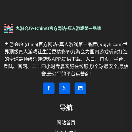
九游会J9·(china)官方网站-真人游戏第一品牌(j9ujyh.com)世
界顶级真人游戏让生活更精彩!j9九游会为国内游戏玩家打造
的全球最顶级乐趣游戏APP,提供下载、入口、首页、平台、
登陆、官网、二十四小时专属客服在线服务!全球最安全,最信
誉,最公平的平台运营商!
导航
网站首页