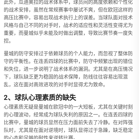
此外，瓜迪奥拉的战术体系中，球员间的高度依赖和个性化
的战术安排，虽然在常规赛事中屡试不爽，但在欧冠这样的
高压比赛中，容易出现战术执行上的误差。当球队面对技术
风格与自己不同的对手时，战术的适应性和灵活性变得尤为
重要，而曼城似乎未能及时做出调整，导致比赛节奏一度失
控。
曼城的防守安排过于依赖球员的个人能力，而忽视了整体防
守的平衡性。在连丢四球的比赛中，防守中频繁出现的错位
和失位，进一步说明了战术体系的漏洞。尤其是在高压情况
下，球队缺乏更为稳固的战术保障，防线往往容易出现混
乱，这在面对高效进攻的对手时显得尤为致命。
2、球队心理素质的缺失
心理素质无疑是曼城在欧冠中的一大短板，尤其在关键时刻
的心理波动，经常成为球队失利的原因之一。在连丢四球的
比赛中，曼城的球员显然在压力面前失去了冷静。在对阵强
队时，尤其是在面对逆境时，球队显得过于急躁，缺乏稳定
的心态和足够的耐性来逆转比赛。