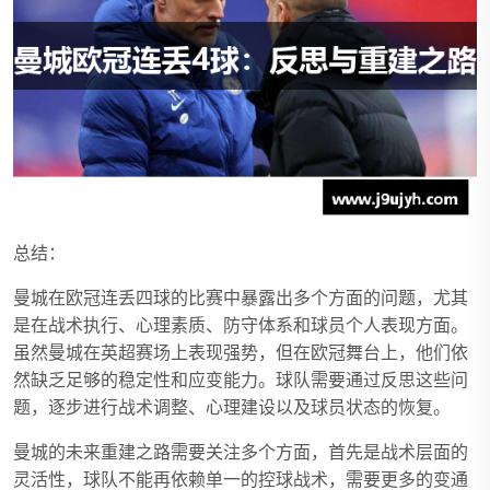
总结：
曼城在欧冠连丢四球的比赛中暴露出多个方面的问题，尤其
是在战术执行、心理素质、防守体系和球员个人表现方面。
虽然曼城在英超赛场上表现强势，但在欧冠舞台上，他们依
然缺乏足够的稳定性和应变能力。球队需要通过反思这些问
题，逐步进行战术调整、心理建设以及球员状态的恢复。
曼城的未来重建之路需要关注多个方面，首先是战术层面的
灵活性，球队不能再依赖单一的控球战术，需要更多的变通