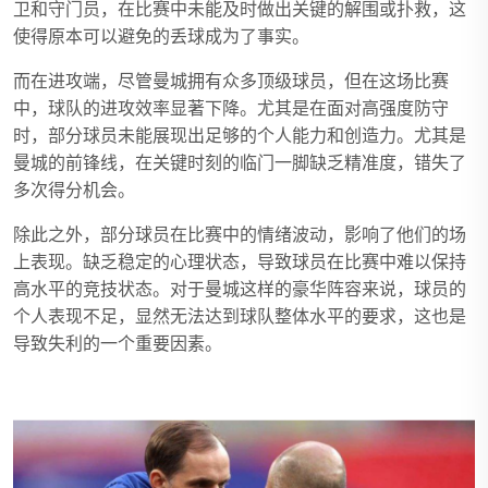
卫和守门员，在比赛中未能及时做出关键的解围或扑救，这
使得原本可以避免的丢球成为了事实。
而在进攻端，尽管曼城拥有众多顶级球员，但在这场比赛
中，球队的进攻效率显著下降。尤其是在面对高强度防守
时，部分球员未能展现出足够的个人能力和创造力。尤其是
曼城的前锋线，在关键时刻的临门一脚缺乏精准度，错失了
多次得分机会。
除此之外，部分球员在比赛中的情绪波动，影响了他们的场
上表现。缺乏稳定的心理状态，导致球员在比赛中难以保持
高水平的竞技状态。对于曼城这样的豪华阵容来说，球员的
个人表现不足，显然无法达到球队整体水平的要求，这也是
导致失利的一个重要因素。