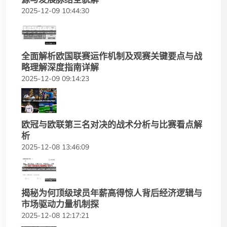
2025-12-09 10:44:30
全面解析欧国联赛运作机制及观赛关键要点与战
略理解深度指南详解
2025-12-09 09:14:23
欧冠与欧联第三名对决的战术分析与比赛看点解
析
2025-12-08 13:46:09
揭秘为何顶级球员年薪高得惊人背后经济逻辑与
市场驱动力量机制探
2025-12-08 12:17:21