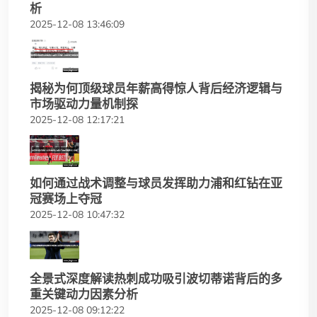
析
2025-12-08 13:46:09
揭秘为何顶级球员年薪高得惊人背后经济逻辑与
市场驱动力量机制探
2025-12-08 12:17:21
如何通过战术调整与球员发挥助力浦和红钻在亚
冠赛场上夺冠
2025-12-08 10:47:32
全景式深度解读热刺成功吸引波切蒂诺背后的多
重关键动力因素分析
2025-12-08 09:12:22