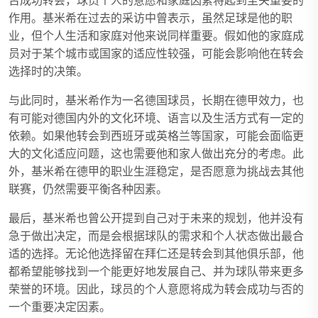
否成功转会，球员个人的意愿和家庭因素将起到至关重要的
作用。基米希在过去的采访中曾表示，虽然足球是他的职
业，但个人生活和家庭对他来说同样重要。假如他的家庭成
员对于某个城市或国家的适应性较强，可能会影响他在转会
选择时的决策。
与此同时，基米希作为一名德国球员，长期在德甲效力，也
有可能对德国内外的文化环境、语言以及生活方式有一定的
依赖。如果他转会到西班牙或英格兰等国家，可能会面临更
大的文化适应问题，这也需要他和家人做出充分的考虑。此
外，基米希在德甲的职业生涯稳定，是否愿意为挑战去其他
联赛，仍然需要平衡各种因素。
最后，基米希也曾公开提到自己对于未来的规划，他并没有
急于做出决定，而是会根据球队的需求和个人状态做出最合
适的选择。无论他选择留在拜仁还是转会到其他俱乐部，他
都希望能够找到一个能更好地发展自己、并为球队带来更多
荣誉的环境。因此，球员的个人意愿将成为转会成功与否的
一个重要决定因素。