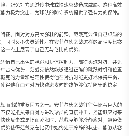
屏障，避免对方通过传中球或快速突破造成威胁。这种高效
压能力极为突出，为球队的防守系统提供了强有力的保障。
要特征。面对对方高大强壮的前锋，范戴克凭借自己卓越的
抗，同时又不失灵活性。在安菲尔德之战这样的高强度比赛
在这一点上展现了自己无与伦比的优势。
能凭借自己出色的弹跳和身体控制力，赢得头球对抗，并迅
夺中占有优势，范戴克依然能够通过正确的跳跃时机和位置
范戴克的力量和稳定性使得他在对抗时能更好地保持平衡，
力使得他在面对对方快速进攻时始终能够保持防守的稳定
脱颖而出的重要因素之一。安菲尔德之战往往伴随着巨大的
克不仅能抵抗来自对方进攻球员的直接冲击，还能够应对来
动快速反击或是场面紧张时，范戴克能够冷静应对，避免做
的优势使得范戴克在比赛中始终处于冷静的状态，能够从容