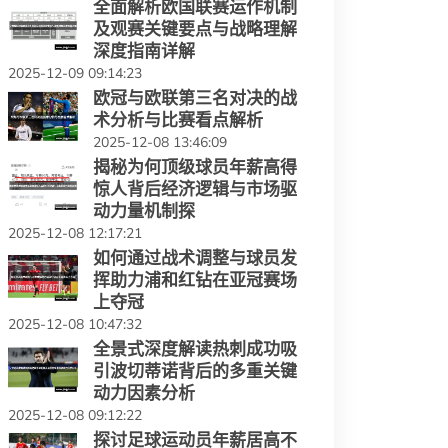
全面解析欧国联赛运作机制
及观赛关键要点与战略理解
深度指南详解
2025-12-09 09:14:23
欧冠与欧联第三名对决的战
术分析与比赛看点解析
2025-12-08 13:46:09
揭秘为何顶级球员年薪高得
惊人背后经济逻辑与市场驱
动力量机制探
2025-12-08 12:17:21
如何通过战术调整与球员发
挥助力浦和红钻在亚冠赛场
上夺冠
2025-12-08 10:47:32
全景式深度解读热刺成功吸
引波切蒂诺背后的多重关键
动力因素分析
2025-12-08 09:12:22
探讨足球运动员年薪居高不