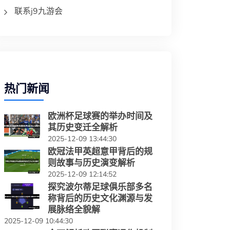
联系j9九游会
热门新闻
欧洲杯足球赛的举办时间及
其历史变迁全解析
2025-12-09 13:44:30
欧冠法甲英超意甲背后的规
则故事与历史演变解析
2025-12-09 12:14:52
探究波尔蒂足球俱乐部多名
称背后的历史文化渊源与发
展脉络全貌解
2025-12-09 10:44:30