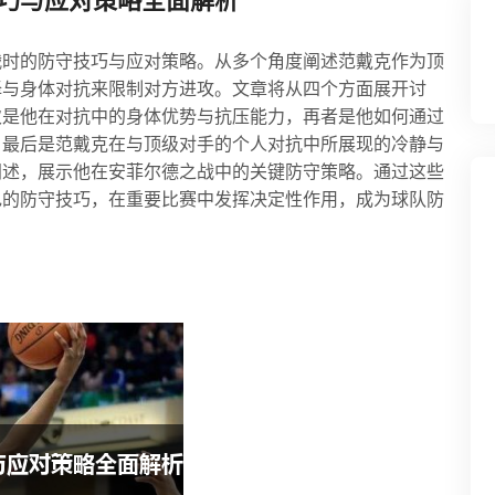
巧与应对策略全面解析
战时的防守技巧与应对策略。从多个角度阐述范戴克作为顶
择与身体对抗来限制对方进攻。文章将从四个方面展开讨
次是他在对抗中的身体优势与抗压能力，再者是他如何通过
，最后是范戴克在与顶级对手的个人对抗中所展现的冷静与
阐述，展示他在安菲尔德之战中的关键防守策略。通过这些
色的防守技巧，在重要比赛中发挥决定性作用，成为球队防