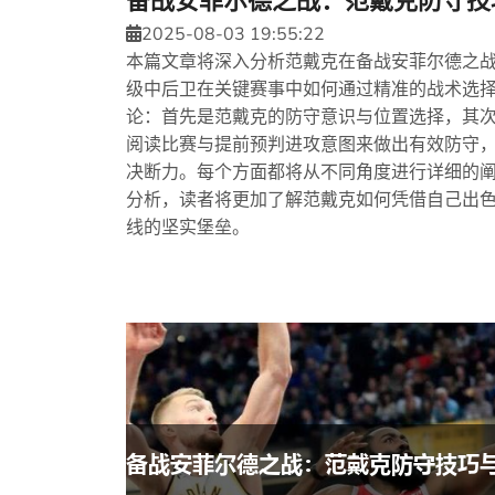
备战安菲尔德之战：范戴克防守技
2025-08-03 19:55:22
本篇文章将深入分析范戴克在备战安菲尔德之
级中后卫在关键赛事中如何通过精准的战术选
论：首先是范戴克的防守意识与位置选择，其
阅读比赛与提前预判进攻意图来做出有效防守
决断力。每个方面都将从不同角度进行详细的
分析，读者将更加了解范戴克如何凭借自己出
线的坚实堡垒。