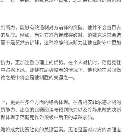
或是一对一突破，范戴克从不慌乱，总是通过精准的时机和
和判断力，能够有效遏制对方前锋的突破。他并不会盲目去
时的反应。例如，当对方准备带球突破时，范戴克通常会选
，而不是贸然去铲球，这种冷静的决断力让他在防守中更加
对抗力，更加注重心理上的优势。在个人对抗时，范戴克往
弈中占据上风。即使在局势胶着的情况下，他也能在瞬间做
尔德之战中将会是他制胜的关键之一。
力上，更是在多个方面的综合体现。在备战安菲尔德之战的
对抗能力、出色的比赛阅读与预判能力以及冷静果敢的决断
节都体现了范戴克作为顶级中后卫的卓越素质。
策略将成为比赛胜负的关键因素。无论是面对对方的高强度