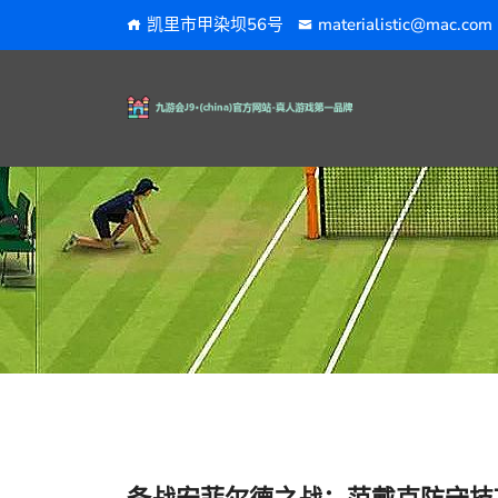
凯里市甲染坝56号
materialistic@mac.com