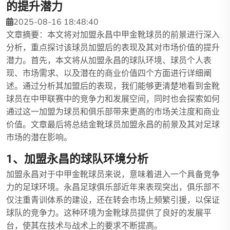
的提升潜力
2025-08-16 18:48:40
文章摘要：本文将对加盟永昌中甲金靴球员的前景进行深入
分析，重点探讨该球员加盟后的表现及其对市场价值的提升
潜力。首先，本文将从加盟永昌的球队环境、球员个人表
现、市场需求、以及潜在的商业价值四个方面进行详细阐
述。通过分析其加盟后的表现，我们能够更清楚地看到金靴
球员在中甲联赛中的竞争力和发展空间，同时也会探索如何
通过这一加盟为球员和俱乐部带来更高的市场关注度和商业
价值。文章最后将总结金靴球员加盟永昌的前景及其对足球
市场的潜在影响。
1、加盟永昌的球队环境分析
加盟永昌对于中甲金靴球员来说，意味着进入一个具备竞争
力的足球环境。永昌足球俱乐部近年来表现突出，俱乐部不
仅注重青训体系的建设，还在转会市场上频繁引援，以保证
球队的竞争力。这种环境为金靴球员提供了良好的发展平
台，使其在技术与战术上的要求不断提高。