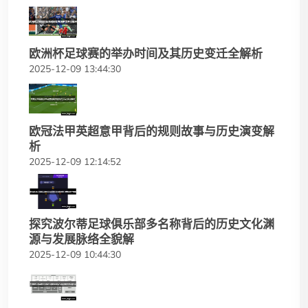
欧洲杯足球赛的举办时间及其历史变迁全解析
2025-12-09 13:44:30
欧冠法甲英超意甲背后的规则故事与历史演变解
析
2025-12-09 12:14:52
探究波尔蒂足球俱乐部多名称背后的历史文化渊
源与发展脉络全貌解
2025-12-09 10:44:30