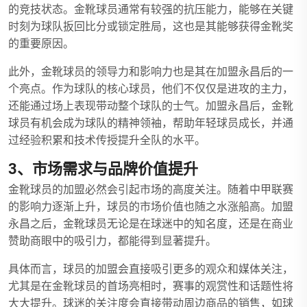
的竞技状态。金靴球员通常有较强的抗压能力，能够在关键
时刻为球队扳回比分或锁定胜局，这也是其能够获得金靴奖
的重要原因。
此外，金靴球员的领导力和影响力也是其在加盟永昌后的一
个亮点。作为球队的核心球员，他们不仅仅是进攻的主力，
还能通过场上表现带动整个球队的士气。加盟永昌后，金靴
球员有机会成为球队的精神领袖，帮助年轻球员成长，并通
过经验积累和技术传授提升全队的水平。
3、市场需求与品牌价值提升
金靴球员的加盟必然会引起市场的高度关注。随着中甲联赛
的影响力逐渐上升，球员的市场价值也随之水涨船高。加盟
永昌之后，金靴球员无论是在球迷中的知名度，还是在商业
赞助商眼中的吸引力，都能得到显著提升。
具体而言，球员的加盟会直接吸引更多的观众和媒体关注，
尤其是在金靴球员的首场亮相时，赛事的观赏性和话题性将
大大提升。球迷的关注度会直接带动周边商品的销售，如球