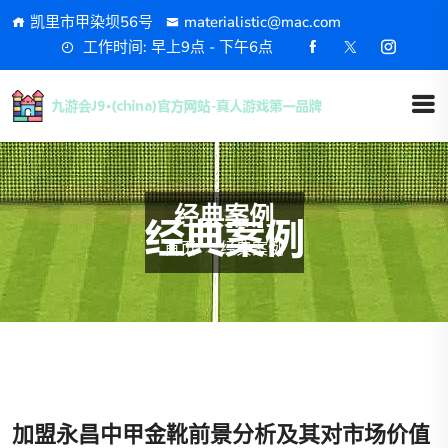
凯里市甲染坝56号
materialistic@mac.com
工作时间: 早上9点 - 下午6点
经典案例
首页
经典案例
加盟永昌中甲金靴前景分析及其对市场价值