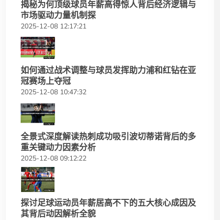
揭秘为何顶级球员年薪高得惊人背后经济逻辑与
市场驱动力量机制探
2025-12-08 12:17:21
如何通过战术调整与球员发挥助力浦和红钻在亚
冠赛场上夺冠
2025-12-08 10:47:32
全景式深度解读热刺成功吸引波切蒂诺背后的多
重关键动力因素分析
2025-12-08 09:12:22
探讨足球运动员年薪居高不下的五大核心成因及
其背后动因解析全貌