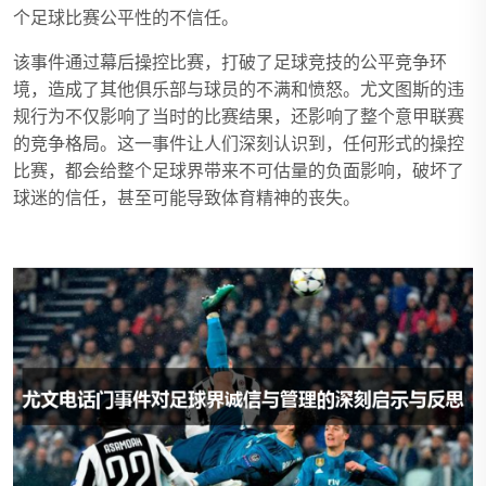
个足球比赛公平性的不信任。
该事件通过幕后操控比赛，打破了足球竞技的公平竞争环
境，造成了其他俱乐部与球员的不满和愤怒。尤文图斯的违
规行为不仅影响了当时的比赛结果，还影响了整个意甲联赛
的竞争格局。这一事件让人们深刻认识到，任何形式的操控
比赛，都会给整个足球界带来不可估量的负面影响，破坏了
球迷的信任，甚至可能导致体育精神的丧失。