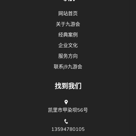
网站首页
关于九游会
经典案例
企业文化
服务方向
联系j9九游会
找到我们
凯里市甲染坝56号
13594780105