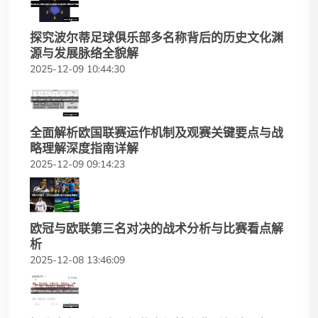
探究波尔蒂足球俱乐部多名称背后的历史文化渊
源与发展脉络全貌解
2025-12-09 10:44:30
全面解析欧国联赛运作机制及观赛关键要点与战
略理解深度指南详解
2025-12-09 09:14:23
欧冠与欧联第三名对决的战术分析与比赛看点解
析
2025-12-08 13:46:09