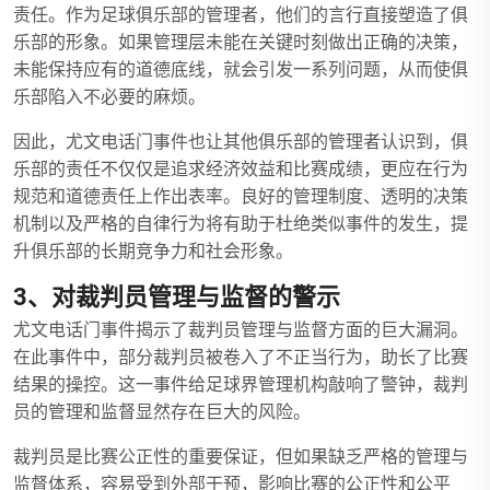
责任。作为足球俱乐部的管理者，他们的言行直接塑造了俱
乐部的形象。如果管理层未能在关键时刻做出正确的决策，
未能保持应有的道德底线，就会引发一系列问题，从而使俱
乐部陷入不必要的麻烦。
因此，尤文电话门事件也让其他俱乐部的管理者认识到，俱
乐部的责任不仅仅是追求经济效益和比赛成绩，更应在行为
规范和道德责任上作出表率。良好的管理制度、透明的决策
机制以及严格的自律行为将有助于杜绝类似事件的发生，提
升俱乐部的长期竞争力和社会形象。
3、对裁判员管理与监督的警示
尤文电话门事件揭示了裁判员管理与监督方面的巨大漏洞。
在此事件中，部分裁判员被卷入了不正当行为，助长了比赛
结果的操控。这一事件给足球界管理机构敲响了警钟，裁判
员的管理和监督显然存在巨大的风险。
裁判员是比赛公正性的重要保证，但如果缺乏严格的管理与
监督体系，容易受到外部干预，影响比赛的公正性和公平