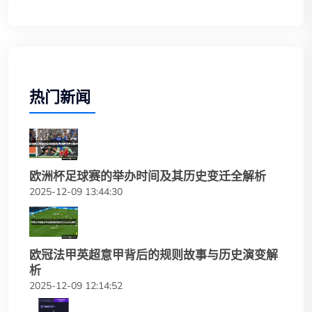
热门新闻
欧洲杯足球赛的举办时间及其历史变迁全解析
2025-12-09 13:44:30
欧冠法甲英超意甲背后的规则故事与历史演变解
析
2025-12-09 12:14:52