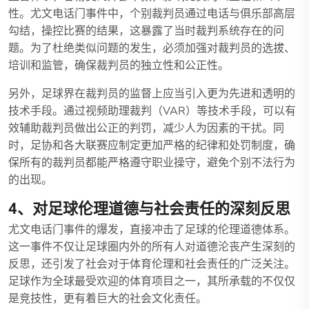
性。尤文电话门事件中，个别裁判员通过电话与俱乐部高层
勾结，操控比赛的结果，这暴露了当时裁判系统存在的问
题。为了杜绝类似问题的发生，必须加强对裁判员的选拔、
培训和监管，确保裁判员的独立性和公正性。
另外，足球界在裁判员的监督上应当引入更为先进和透明的
技术手段。通过视频助理裁判（VAR）等技术手段，可以有
效辅助裁判员做出公正的判罚，减少人为因素的干扰。同
时，足协和各大联赛应制定更加严格的纪律和处罚制度，确
保所有的裁判员都能严格遵守职业操守，避免个别不法行为
的出现。
4、对足球伦理道德与社会责任的深刻反思
尤文电话门事件的爆发，直接冲击了足球的伦理道德体系。
这一事件不仅让足球圈内外的所有人对道德沦丧产生深刻的
反思，还引发了社会对于体育伦理和社会责任的广泛关注。
足球作为全球最受欢迎的体育项目之一，其所承载的不仅仅
是竞技性，更有着巨大的社会文化责任。