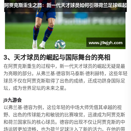
3、天才球员的崛起与国际舞台的亮相
在阿贾克斯重生的过程中，新一代天才球员的崛起无疑是最
为亮眼的部分。从弗兰基·德容到马泰斯·德利赫特，这些年轻
球员不仅在阿贾克斯取得了出色的成绩，还成功跻身国际足
坛，成为世界足坛的未来之星。
j9九游会
以弗兰基·德容为例，这位年轻的中场大师凭借其卓越的视
野、出色的传球能力和敏锐的比赛嗅觉，迅速成为阿贾克斯
和荷兰国家队的核心球员。德容的出现不仅让阿贾克斯的中
场运转更加流畅，也为荷兰足球注入了新的活力。在他的带