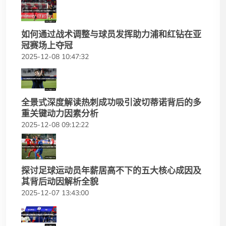
如何通过战术调整与球员发挥助力浦和红钻在亚
冠赛场上夺冠
2025-12-08 10:47:32
全景式深度解读热刺成功吸引波切蒂诺背后的多
重关键动力因素分析
2025-12-08 09:12:22
探讨足球运动员年薪居高不下的五大核心成因及
其背后动因解析全貌
2025-12-07 13:43:00