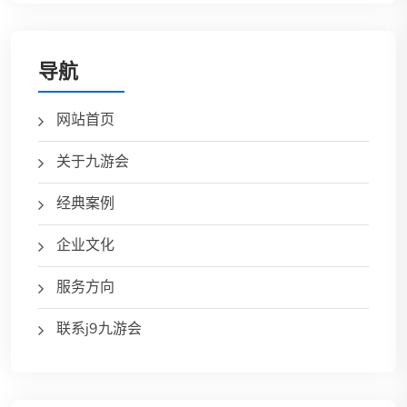
导航
网站首页
关于九游会
经典案例
企业文化
服务方向
联系j9九游会