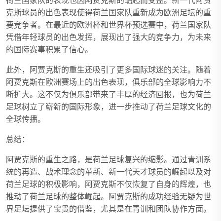
荷兰国家队的表现也因阿贾克斯的崛起而受益。新一代阿贾
克斯球员的出色表现使得荷兰国家队重新成为欧洲足坛的重
要竞争者。在最近的欧洲杯和世界杯预选赛中，荷兰国家队
凭借年轻球员的出色发挥，展现出了强大的竞争力，为未来
的国际赛事积累了信心。
此外，阿贾克斯的重生还吸引了更多国际球迷的关注。随着
阿贾克斯在欧洲赛场上的出色表现，俱乐部的全球影响力不
断扩大。这不仅为俱乐部带来了丰厚的经济回报，也为荷兰
足球树立了崭新的国际形象，进一步推动了荷兰足球文化的
全球传播。
总结：
阿贾克斯的重生之路，是荷兰足球复兴的缩影。通过青训系
统的再造、战术理念的革新、新一代天才球员的崛起以及对
荷兰足球的积极影响，阿贾克斯不仅恢复了自身的辉煌，也
推动了荷兰足球的整体崛起。阿贾克斯的成功经验无疑为世
界足坛提供了宝贵的借鉴，尤其是在青训和团队协作方面。