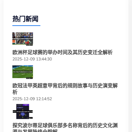
热门新闻
欧洲杯足球赛的举办时间及其历史变迁全解析
2025-12-09 13:44:30
欧冠法甲英超意甲背后的规则故事与历史演变解
析
2025-12-09 12:14:52
探究波尔蒂足球俱乐部多名称背后的历史文化渊
源与发展脉络全貌解