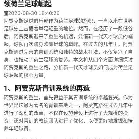
领荷兰足球崛起
2025-08-30 18:40:26
阿贾克斯足球俱乐部作为荷兰足球的旗帜，一直以来在世界
足球史上占据着举足轻重的地位。然而，在经历了一段低谷
后，阿贾克斯迎来了重生的机遇，凭借新一代天才球员的崛
起，球队再次跻身欧洲足球的巅峰。在过去的几年里，阿贾
克斯通过完善的青训系统和独特的战术打法，不仅复兴了自
身，也推动了荷兰足球的复苏。本文将从四个方面详细探讨
阿贾克斯的重生之路，分析新一代天才球员如何成为荷兰足
球崛起的核心力量。
1、阿贾克斯青训系统的再造
阿贾克斯的重生，首先得益于其青训系统的卓越复兴。作为
世界足坛最为著名的青训基地之一，阿贾克斯在过去几年中
进行了深刻的改革，不仅在设施建设上进行了大规模的投
资，还对青训的教练团队进行了优化，以便更好地发掘和培
养年轻球员。