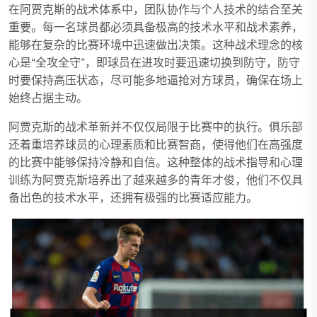
在阿贾克斯的战术体系中，团队协作与个人技术的结合至关
重要。每一名球员都必须具备极高的技术水平和战术素养，
能够在复杂的比赛环境中迅速做出决策。这种战术理念的核
心是“全攻全守”，即球员在进攻时要迅速切换到防守，防守
时要保持高压状态，尽可能多地逼抢对方球员，确保在场上
始终占据主动。
阿贾克斯的战术革新并不仅仅局限于比赛中的执行。俱乐部
还着重培养球员的心理素质和比赛智商，使得他们在高强度
的比赛中能够保持冷静和自信。这种整体的战术指导和心理
训练为阿贾克斯培养出了越来越多的青年才俊，他们不仅具
备出色的技术水平，还拥有极强的比赛适应能力。