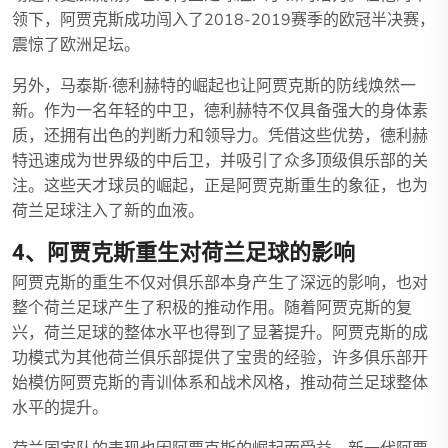
领下，阿贾克斯成功闯入了2018-2019赛季的欧冠半决赛，
震惊了欧洲足坛。
另外，马泰斯·德利赫特的崛起也让阿贾克斯的防线焕然一
新。作为一名年轻的中卫，德利赫特不仅具备强大的身体素
质，还拥有出色的判断力和领导力。凭借这些优势，德利赫
特迅速成为世界级的中后卫，并吸引了众多顶级俱乐部的关
注。这些天才球员的崛起，正是阿贾克斯重生的象征，也为
荷兰足球注入了新的血液。
4、阿贾克斯重生对荷兰足球的影响
阿贾克斯的重生不仅对俱乐部本身产生了深远的影响，也对
整个荷兰足球产生了积极的推动作用。随着阿贾克斯的复
兴，荷兰足球的整体水平也得到了显著提升。阿贾克斯的成
功模式为其他荷兰俱乐部提供了宝贵的经验，许多俱乐部开
始模仿阿贾克斯的青训体系和战术风格，推动荷兰足球整体
水平的提升。