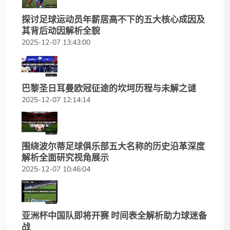
探讨足球运动员年薪居高不下的五大核心成因及
其背后动因解析全貌
2025-12-07 13:43:00
巴黎圣日耳曼欧冠征途的坎坷历程与未解之谜
2025-12-07 12:14:14
围绕波尔蒂足球俱乐部五大名称的历史沿革深度
解析全面研究视角展示
2025-12-07 10:46:04
亚洲杯中国队即将开赛 时间表全解析助力球迷备
战