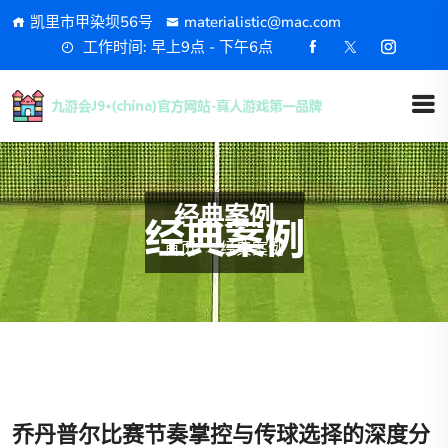
凯里市甲染坝56号
materialistic@mac.com
工作时间: 早上9点 - 下午6点
经典案例
首页
经典案例
乔丹普尔比赛节奏掌控与传球选择的深度分