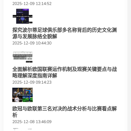
2025-12-09 12:14:52
探究波尔蒂足球俱乐部多名称背后的历史文化渊
源与发展脉络全貌解
2025-12-09 10:44:30
全面解析欧国联赛运作机制及观赛关键要点与战
略理解深度指南详解
2025-12-09 09:14:23
欧冠与欧联第三名对决的战术分析与比赛看点解
析
2025-12-08 13:46:09