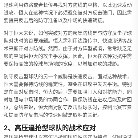
迅速利用边路或者长传寻找对方防线的空档，以此迅速发动
进攻。恒大在这种情况下必须避免被对方反击破门，因此需
要提高反击后的防守准备以及中场的快速转接。
对于恒大来说，如何突破对方的密集防线是与防守反击型球
队对决时的首要难题。恒大需利用边路传中、快速渗透等战
术来撕开对方防线。然而，由于对方阵型紧凑，常常缺乏足
够的空间供恒大的攻击手发挥。因此，恒大在这种对抗中需
要保持高效的控球与场地的宽度，以增加进攻的威胁。
防守反击型球队的另一个威胁是快速反击。面对这种战术，
恒大需要保持防线的稳定性，避免在进攻中失去平衡。特别
是在面对反击时，恒大的后卫需要加强盯人和对抗能力，同
时加强与中场球员的协同合作，确保防线在进攻后能及时回
位。总结来说，恒大面对防守反击型球队时，控制比赛节奏
和提高防守反击后的快速回撤是取胜的关键。
2、高压逼抢型球队的战术应对
高压逼抢型球队以高位逼抢和压迫性防守为特点，试图通过