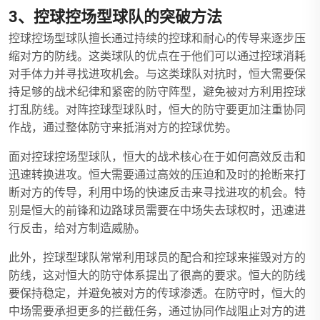
3、控球控场型球队的突破方法
控球控场型球队擅长通过持续的控球和耐心的传导来逐步压
缩对方的防线。这类球队的优点在于他们可以通过控球消耗
对手体力并寻找进攻机会。与这类球队对抗时，恒大需要保
持足够的战术纪律和紧密的防守阵型，避免被对方利用控球
打乱防线。对阵控球型球队时，恒大的防守要更加注重协同
作战，通过整体防守来抵消对方的控球优势。
面对控球控场型球队，恒大的战术核心在于如何高效反击和
迅速转换进攻。恒大需要通过高效的压迫和及时的抢断来打
断对方的传导，利用中场的快速反击来寻找进攻的机会。特
别是恒大的前锋和边路球员需要在中场失去球权时，迅速进
行反击，给对方制造威胁。
此外，控球型球队常常利用球员的配合和控球来摧毁对方的
防线，这对恒大的防守体系提出了很高的要求。恒大的防线
要保持稳定，并避免被对方的传球渗透。在防守时，恒大的
中场需要承担更多的拦截任务，通过协同作战阻止对方的进