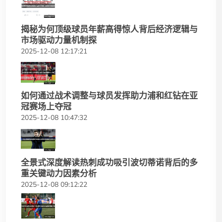
揭秘为何顶级球员年薪高得惊人背后经济逻辑与
市场驱动力量机制探
2025-12-08 12:17:21
如何通过战术调整与球员发挥助力浦和红钻在亚
冠赛场上夺冠
2025-12-08 10:47:32
全景式深度解读热刺成功吸引波切蒂诺背后的多
重关键动力因素分析
2025-12-08 09:12:22