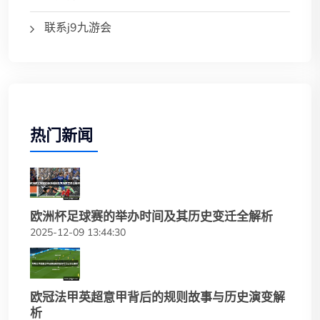
联系j9九游会
热门新闻
欧洲杯足球赛的举办时间及其历史变迁全解析
2025-12-09 13:44:30
欧冠法甲英超意甲背后的规则故事与历史演变解
析