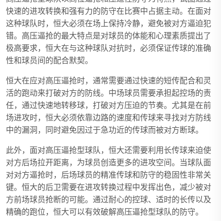
快速的进攻转换和强有力的防守在比赛中占据主动。在面对
这种球队时，恒大必须在场上保持冷静，避免被对方逼迫犯
错。高压逼抢的最大特点是对球员的体能和心理素质提出了
极高要求，恒大在与这种球队对抗时，必须保证传球的准确
性和球员间的配合默契。
恒大在应对高压逼抢时，通常需要通过快速的短传配合和灵
活的跑动来打破对方的防线。中场球员需要承担起控场的责
任，通过快速地转移球，打破对方压迫的节奏。尤其是在前
场进攻时，恒大必须依靠边路的速度和传球来寻找对方防线
中的漏洞，同时避免因过于急功近的传球而被对方断球。
此外，面对高压逼抢型球队，恒大还需要利用长传球来迫使
对方后场拉开距离，为球员创造更多的进攻空间。当球队面
对对方逼抢时，后场球员的精准传球和防守的稳固性非常关
键。恒大的后卫需要在进攻转换过程中发挥出色，减少被对
方前场球员抢断的可能。通过耐心的控球、适时的长传以及
精确的跑位，恒大可以有效破解高压逼抢型球队的防守。