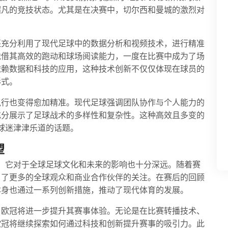
超凡的竞技状态。尤其是在决赛中，切尔西和曼城的激烈对
还充分利用了现代足球中的数据分析和视频技术，进行精准
凭借其高效的跑动和球场阅读能力，一度在比赛中成为了场
依赖数据和科技的应用，这种技术创新不仅仅体现在球员的
形式。
执行也变得愈加精准。现代足球强调团队协作与个人能力的
充分展示了足球战术的多样性和复杂性。这种高效且多变的
足球迷津津乐道的话题。
望
示，它对于全球足球文化和未来的影响也十分深远。随着赛
引了更多的全球观众和商业合作伙伴的关注。在赛后的回顾
本身也通过一系列创新措施，推动了现代体育的发展。
，欧冠将进一步提升其赛事体验。无论是在比赛转播技术、
欧冠将继续探索如何通过科技和创新提升赛事的吸引力。此