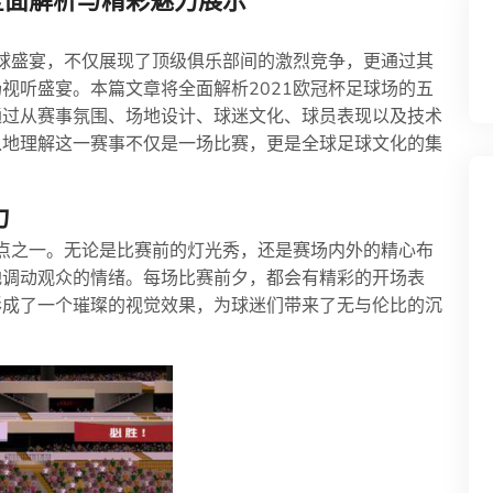
全面解析与精彩魅力展示
足球盛宴，不仅展现了顶级俱乐部间的激烈竞争，更通过其
视听盛宴。本篇文章将全面解析2021欧冠杯足球场的五
通过从赛事氛围、场地设计、球迷文化、球员表现以及技术
入地理解这一赛事不仅是一场比赛，更是全球足球文化的集
力
亮点之一。无论是比赛前的灯光秀，还是赛场内外的精心布
地调动观众的情绪。每场比赛前夕，都会有精彩的开场表
形成了一个璀璨的视觉效果，为球迷们带来了无与伦比的沉