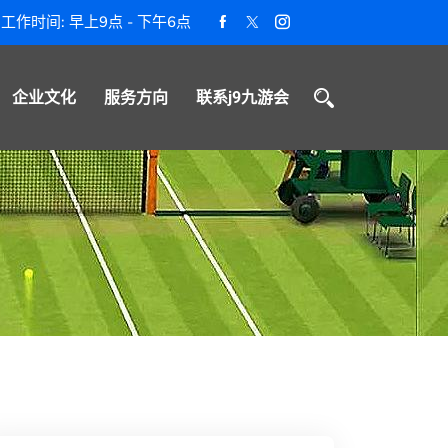
工作时间: 早上9点 - 下午6点
企业文化
服务方向
联系j9九游会