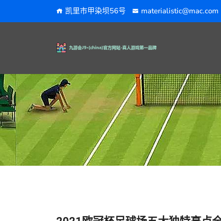
凯里市甲染坝56号
materialistic@mac.com