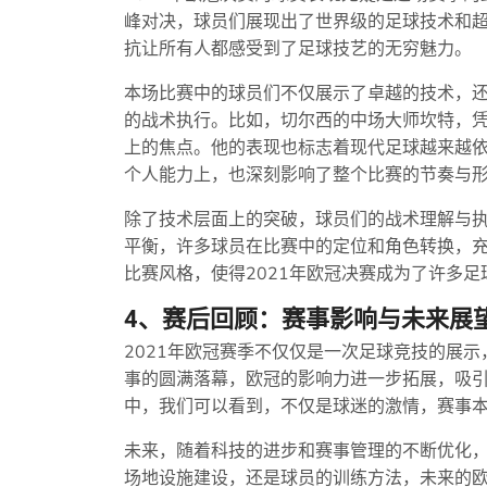
峰对决，球员们展现出了世界级的足球技术和
抗让所有人都感受到了足球技艺的无穷魅力。
本场比赛中的球员们不仅展示了卓越的技术，
的战术执行。比如，切尔西的中场大师坎特，
上的焦点。他的表现也标志着现代足球越来越
个人能力上，也深刻影响了整个比赛的节奏与
除了技术层面上的突破，球员们的战术理解与
平衡，许多球员在比赛中的定位和角色转换，
比赛风格，使得2021年欧冠决赛成为了许多
4、赛后回顾：赛事影响与未来展
2021年欧冠赛季不仅仅是一次足球竞技的展
事的圆满落幕，欧冠的影响力进一步拓展，吸
中，我们可以看到，不仅是球迷的激情，赛事
未来，随着科技的进步和赛事管理的不断优化
场地设施建设，还是球员的训练方法，未来的