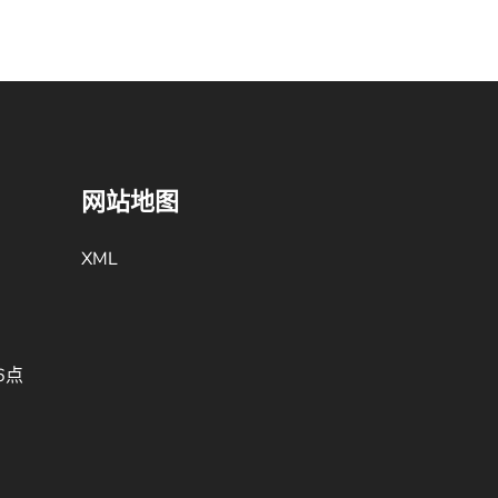
网站地图
XML
6点