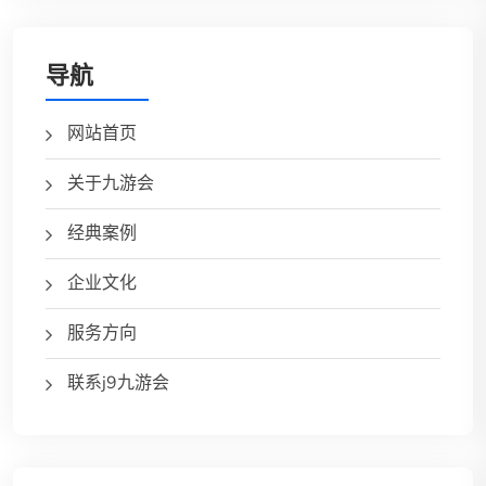
导航
网站首页
关于九游会
经典案例
企业文化
服务方向
联系j9九游会