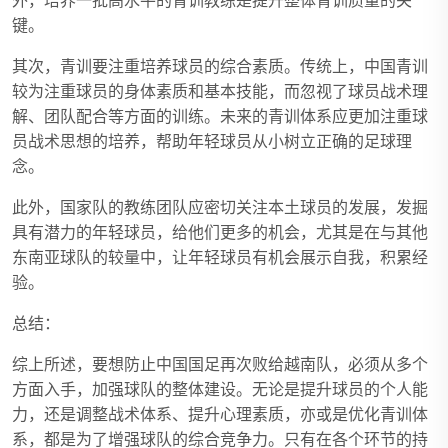
外，培养一批高水平的青训教练是提升整体青训质量的关
键。
其次，青训要注重培养球员的综合素质。传统上，中国青训
较为注重球员的身体素质和基本技能，而忽视了球员战术理
解、团队配合等方面的训练。未来的青训体系应更加注重球
员战术思想的培养，帮助年轻球员从小树立正确的足球理
念。
此外，国家队的教练团队应密切关注本土球员的发展，发掘
具有潜力的年轻球员，给他们更多的机会，尤其是在与其他
东南亚球队的较量中，让年轻球员有机会展示自我，积累经
验。
总结：
综上所述，要想防止中国国足再次败给越南队，必须从多个
方面入手，加强球队的整体建设。无论是提升球员的个人能
力，还是调整战术体系、提升心理素质，亦或是优化青训体
系，都是为了增强球队的综合竞争力。只有在各个环节的持