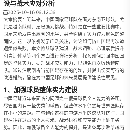
设与战术应对分析
2025-10-16 09:12:39
文章摘要：近年来，中国国家足球队在面对东南亚球队，尤
其是越南队时，屡屡遇到挑战。特别是在一些重要比赛中，
国足未能发挥出应有的水平，甚至输给了实力较为逊色的越
南队。这一现象引发了广泛关注，讨论如何防止国足再次遭
遇类似失败。本文将从球队建设、战术调整、心理素质提升
和青训体系等四个方面进行详细分析，探讨如何加强中国国
足的整体实力，提升战术应对能力，以避免再次败给越南
队。通过深度剖析当前国足存在的问题，并提出切实可行的
改进措施，旨在为中国足球的未来发展提供建设性意见。
1、加强球员整体实力建设
中国足球近年来面临的问题之一便是球员个人能力的差距。
尽管国内有一些优秀的球员，但整体水平仍然与世界强队存
在不小的差距。在与越南这样的中游水平的球队对抗时，国
足往往在球员的个人技术、战术执行和应变能力上处于劣
势。因此，加强球员个人能力的提升，是避免再次败给越南