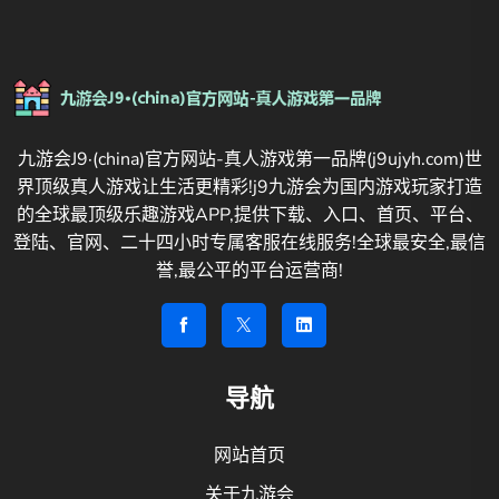
九游会J9·(china)官方网站-真人游戏第一品牌(j9ujyh.com)世
界顶级真人游戏让生活更精彩!j9九游会为国内游戏玩家打造
的全球最顶级乐趣游戏APP,提供下载、入口、首页、平台、
登陆、官网、二十四小时专属客服在线服务!全球最安全,最信
誉,最公平的平台运营商!
导航
网站首页
关于九游会