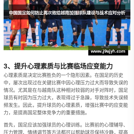
3、提升心理素质与比赛临场应变能力
心理素质是决定比赛胜负的一个隐形因素。在国足的历史
中，屡次出现过在关键比赛中因心理压力过大而导致失误的
情况。尤其是在与越南队这种相对较弱的对手对阵时，国足
球员有时因为压力过大，表现得过于急躁，导致技术失误频
频发生。因此，提升球员的心理素质，增强比赛中的应变能
力，是提高国足整体竞争力的重要措施。
首先，国足应该加强球员的心理训练。比赛前的心理辅导、
压力管理、情绪调节等方法都可以帮助球员保持冷静，提高