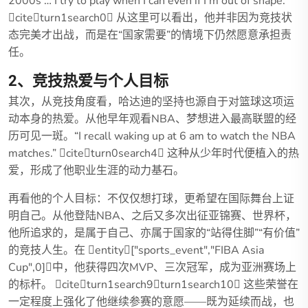
2000s … I try to play when I can even if I’m out of shape.”
citeturn1search0 从这里可以看出，他并非因为竞技状
态完美才出战，而是在“国家需要”的情境下仍然愿意承担责
任。
2、竞技热爱与个人目标
其次，从竞技角度看，哈达迪的坚持也源自于对篮球这项运
动本身的热爱。从他早年观看NBA、梦想进入最高联盟的经
历可见一斑。“I recall waking up at 6 am to watch the NBA
matches.” citeturn0search4 这种从少年时代便植入的热
爱，形成了他职业生涯的动力基石。
再看他的个人目标：不仅仅想打球，更希望在国际舞台上证
明自己。从他登陆NBA、之后又多次出征亚锦赛、世界杯，
他所追求的，是属于自己、亦属于国家的“站得住脚”“有价值”
的竞技人生。在 entity["sports_event","FIBA Asia
Cup",0]中，他获得四次MVP、三次冠军，成为亚洲赛场上
的标杆。 citeturn1search9turn1search10 这些荣誉在
一定程度上强化了他继续参赛的意愿——既为延续而战，也