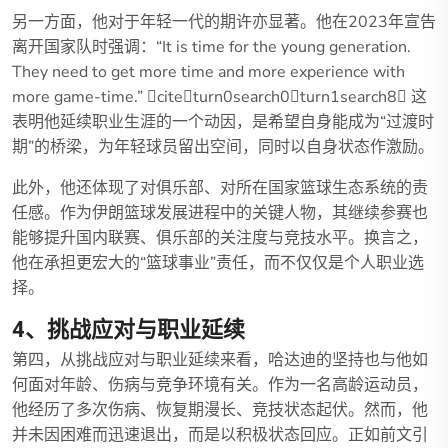
另一方面，他对于年轻一代的期许亦显著。他在2023年宣告
离开国家队时强调：“It is time for the young generation.
They need to get more time and more experience with
more game-time.” citeturn0search0turn1search8 这
表明他延续职业生涯的一个动因，是希望自身能成为“过渡时
期”的桥梁，为年轻球员留出空间，同时以自身状态作激励。
此外，他还体现了对俱乐部、对所在国家篮球生态系统的责
任感。作为伊朗篮球发展进程中的关键人物，其继续参赛也
能够提升国内联赛、俱乐部的关注度与竞技水平。换言之，
他在承担更宏大的“篮球事业”责任，而不仅仅是个人职业选
择。
4、挑战应对与职业延续
第四，从挑战应对与职业延续来看，哈达迪的坚持也与他如
何面对年龄、伤病与竞争环境有关。作为一名高龄运动员，
他经历了多次伤病、恢复期漫长、竞技状态起伏。然而，他
并未因困难而迅速退出，而是以积极状态回应。正如前文引