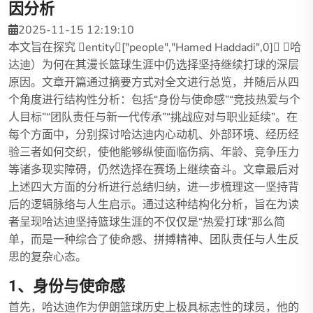
因分析
2025-11-15 12:19:10
本文旨在探究 entity["people","Hamed Haddadi",0] （哈
达迪）为何在其漫长篮球生涯中仍选择坚持继续打球的深层
原因。文章开篇通过摘要方式对全文进行总览，并随后从四
个角度进行结构性分析：包括“身份与使命感”“竞技热爱与个
人目标”“团队责任与新一代传承”“挑战应对与职业延续”。在
每个方面中，分别探讨哈达迪内心动机、外部环境、经历经
验三者如何交织，使他能够纵使面临伤病、年龄、竞争压力
等诸多现实障碍，仍然选择在赛场上继续奋斗。文章最后对
上述四大方面的分析进行总结归纳，进一步梳理这一坚持背
后的逻辑脉络与人生启示。通过这种结构化分析，旨在为读
者呈现哈达迪坚持篮球生涯的不仅仅是“热爱打球”那么简
单，而是一种综合了使命感、拼搏精神、团队责任与人生反
思的复杂心态。
1、身份与使命感
首先，哈达迪作为伊朗篮球历史上极具标志性的球员，他的