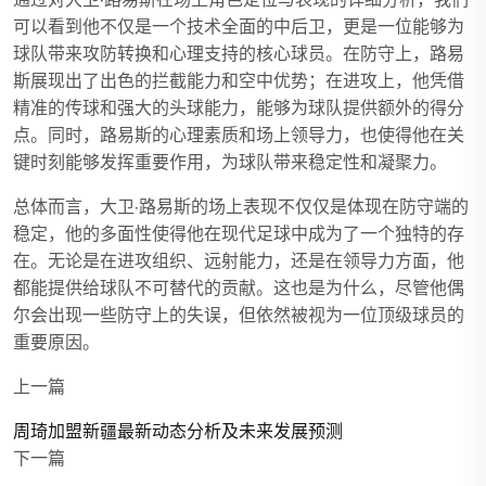
可以看到他不仅是一个技术全面的中后卫，更是一位能够为
球队带来攻防转换和心理支持的核心球员。在防守上，路易
斯展现出了出色的拦截能力和空中优势；在进攻上，他凭借
精准的传球和强大的头球能力，能够为球队提供额外的得分
点。同时，路易斯的心理素质和场上领导力，也使得他在关
键时刻能够发挥重要作用，为球队带来稳定性和凝聚力。
总体而言，大卫·路易斯的场上表现不仅仅是体现在防守端的
稳定，他的多面性使得他在现代足球中成为了一个独特的存
在。无论是在进攻组织、远射能力，还是在领导力方面，他
都能提供给球队不可替代的贡献。这也是为什么，尽管他偶
尔会出现一些防守上的失误，但依然被视为一位顶级球员的
重要原因。
上一篇
周琦加盟新疆最新动态分析及未来发展预测
下一篇