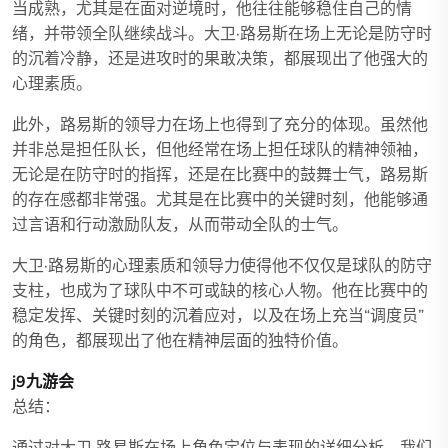
当成熟，尤其是在面对逆境时，他往往能够稳住自己的情
绪，并带领全队继续战斗。大卫·路易斯在场上无论是防守时
的沉着冷静，还是进攻时的果敢决策，都展现出了他强大的
心理素质。
此外，路易斯的领导力在场上也得到了充分的体现。虽然他
并非总是担任队长，但他经常在场上担任球队的精神领袖，
无论是在防守时的指挥，还是在比赛中的鼓舞士气，路易斯
的存在感都非常强。尤其是在比赛中的关键时刻，他能够通
过言语和行动激励队友，从而带动全队的士气。
大卫·路易斯的心理素质和领导力使得他不仅仅是球队的防守
支柱，也成为了球队中不可或缺的核心人物。他在比赛中的
稳定发挥、关键时刻的沉着应对，以及在场上充当“调度员”
的角色，都展现出了他在精神层面的独特价值。
j9九游会
总结：
通过对大卫·路易斯在场上角色定位与表现的详细分析，我们