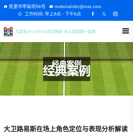
凯里市甲染坝56号
materialistic@mac.com
工作时间: 早上9点 - 下午6点
经典案例
首页
经典案例
大卫路易斯在场上角色定位与表现分析解读