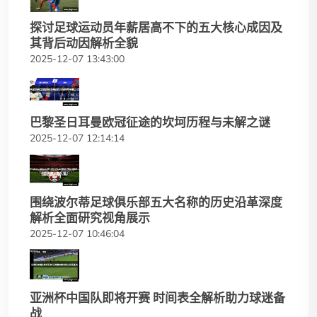
探讨足球运动员年薪居高不下的五大核心成因及
其背后动因解析全貌
2025-12-07 13:43:00
巴黎圣日耳曼欧冠征途的坎坷历程与未解之谜
2025-12-07 12:14:14
围绕波尔蒂足球俱乐部五大名称的历史沿革深度
解析全面研究视角展示
2025-12-07 10:46:04
亚洲杯中国队即将开赛 时间表全解析助力球迷备
战