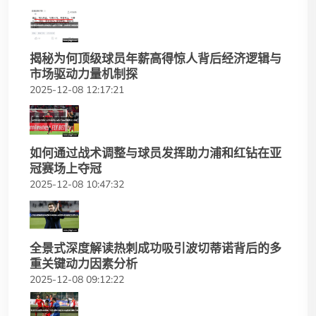
揭秘为何顶级球员年薪高得惊人背后经济逻辑与
市场驱动力量机制探
2025-12-08 12:17:21
如何通过战术调整与球员发挥助力浦和红钻在亚
冠赛场上夺冠
2025-12-08 10:47:32
全景式深度解读热刺成功吸引波切蒂诺背后的多
重关键动力因素分析
2025-12-08 09:12:22