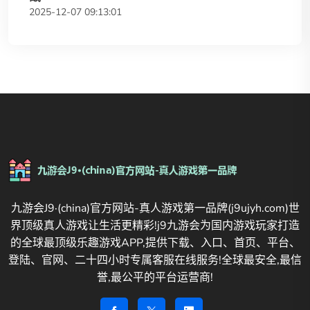
2025-12-07 09:13:01
九游会J9·(china)官方网站-真人游戏第一品牌(j9ujyh.com)世
界顶级真人游戏让生活更精彩!j9九游会为国内游戏玩家打造
的全球最顶级乐趣游戏APP,提供下载、入口、首页、平台、
登陆、官网、二十四小时专属客服在线服务!全球最安全,最信
誉,最公平的平台运营商!