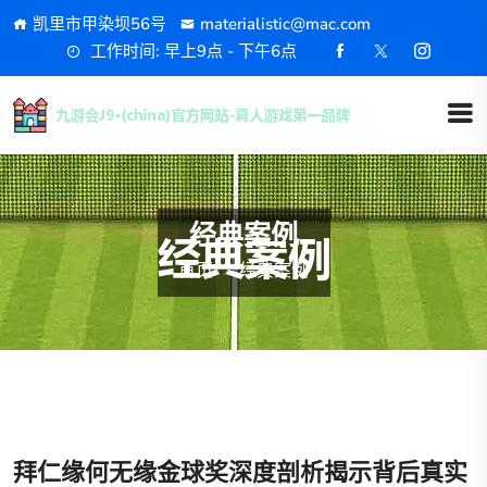
凯里市甲染坝56号
materialistic@mac.com
工作时间: 早上9点 - 下午6点
经典案例
首页
经典案例
拜仁缘何无缘金球奖深度剖析揭示背后真实