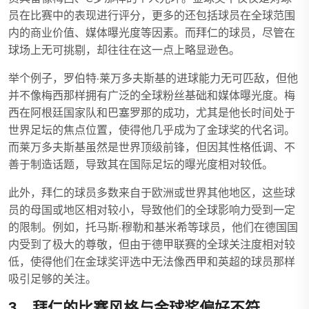
员在比赛中的表现进行评分，更多的还包括球员在全球范围
内的商业价值、媒体曝光度等因素。而拜仁的球员，尽管在
球场上无可挑剔，却往往在这一点上略显逊色。
举个例子，罗伯特·莱万多夫斯基的进球能力无可匹敌，但他
并不像梅西那样拥有广泛的全球粉丝基础和媒体曝光度。梅
西在阿根廷国家队和巴塞罗那的成功，尤其是他长时间处于
世界足坛的焦点位置，使得他几乎成为了金球奖的代名词。
而莱万多夫斯基虽然是世界顶级前锋，但因其性格低调、不
善于制造话题，导致其在国际足坛的曝光度相对较低。
此外，拜仁的球员多数来自于欧洲或世界其他地区，这些球
员的母国或地区相对较小，导致他们的全球影响力受到一定
的限制。例如，托马斯·穆勒和基米希等球员，他们在德国国
内受到了极大的尊敬，但由于德甲联赛的全球关注度相对较
低，使得他们在金球奖评选中无法像西甲和英超的球员那样
吸引足够的关注。
3、拜仁的比赛风格与金球奖偏好不符