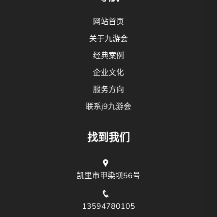
网站首页
关于九游会
经典案例
企业文化
服务方向
联系j9九游会
找到我们
凯里市甲染坝56号
13594780105