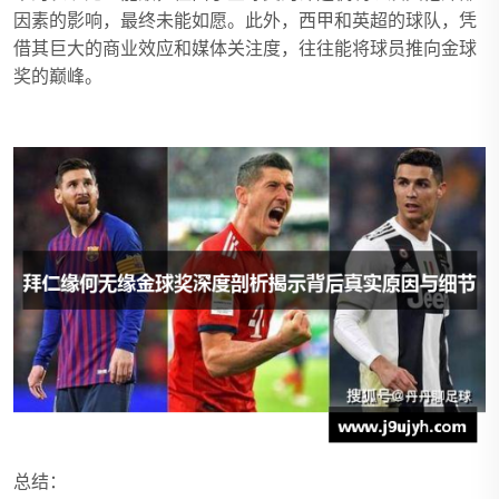
因素的影响，最终未能如愿。此外，西甲和英超的球队，凭
借其巨大的商业效应和媒体关注度，往往能将球员推向金球
奖的巅峰。
总结：