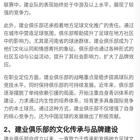
联赛中，建业队的表现始终处于中游及以上水平，展现了较
强的竞争力。
此外，建业俱乐部还承担着地方足球文化推广的责任。通过
在城市中营造足球氛围，俱乐部帮助提升了足球在地方社区
中的影响力。尤其是河南省的球迷群体，建业俱乐部成为了
他们文化认同和情感寄托的象征。俱乐部也通过各种形式的
社区互动与公益活动，提升了其社会影响力，扩大了品牌效
应。
在职业定位方面，建业俱乐部的战略重点是稳步提高球队的
竞技水平，同时保持俱乐部的可持续发展。近年来，俱乐部
逐渐摆脱了单纯依赖引援的局面，开始注重自身青训体系的
建设，力求通过内生性的培养体系，培育更多具备国际竞争
力的本土球员。通过这种方式，建业俱乐部不仅增强了自身
的核心竞争力，还为中国足球的发展做出了积极贡献。
2、建业俱乐部的文化传承与品牌建设
建业俱乐部自成立以来，一直致力于传承和发扬地方足球文