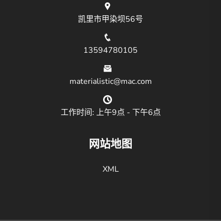
凯里市甲染坝56号
13594780105
materialistic@mac.com
工作时间: 上午9点 - 下午6点
网站地图
XML