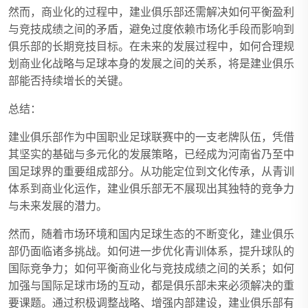
然而，商业化的过程中，建业俱乐部还需解决如何平衡盈利
与竞技成绩之间的矛盾，避免过度依赖市场化手段而影响到
俱乐部的长期竞技目标。在未来的发展过程中，如何合理规
划商业化战略与足球本身的发展之间的关系，将是建业俱乐
部能否持续增长的关键。
总结：
建业俱乐部作为中国职业足球联赛中的一支老牌队伍，凭借
其坚实的基础与多元化的发展策略，已经成为河南省乃至中
国足球界的重要组成部分。从功能定位到文化传承，从青训
体系到商业化运作，建业俱乐部无不展现出其独特的竞争力
与未来发展的潜力。
然而，随着市场环境和国内足球生态的不断变化，建业俱乐
部仍面临诸多挑战。如何进一步优化青训体系，提升球队的
国际竞争力；如何平衡商业化与竞技成绩之间的关系；如何
加强与国际足球市场的互动，都是俱乐部未来必须解决的重
要课题。通过积极调整战略、增强内部建设，建业俱乐部有