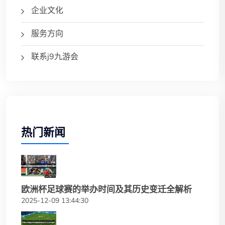
企业文化
服务方向
联系j9九游会
热门新闻
欧洲杯足球赛的举办时间及其历史变迁全解析
2025-12-09 13:44:30