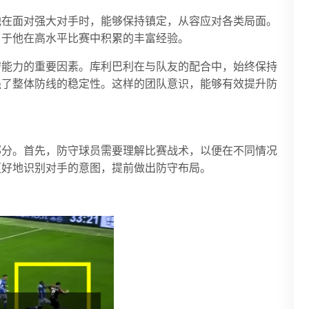
他在面对强大对手时，能够保持镇定，从容应对各类局面。
自于他在高水平比赛中积累的丰富经验。
守能力的重要因素。库利巴利在与队友的配合中，始终保持
强了整体防线的稳定性。这样的团队意识，能够有效提升防
部分。首先，防守球员需要理解比赛战术，以便在不同情况
更好地识别对手的意图，提前做出防守布局。