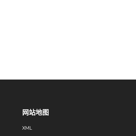
网站地图
XML