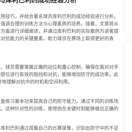
与库利巴利的成功经验分析
实用技巧，并结合著名球员库利巴利的成功经验进行分析。
，强调合理的训练方法与心理素质的培养。接着，文章将从
个方面进行详细阐述，并通过库利巴利的实际案例为读者提
体对抗能力的关键要素，助力球员在赛场上取得更好的表
先，球员需要掌握正确的站位和重心控制，确保在面对对手
同部位进行有效的阻挡和对抗，能够增加防守的成功率。此
好地理解对抗中的时机和空间利用。
反复练习基本功来提高自己的防守能力。通过不同的训练场
况。这种针对性的训练，使得他在关键时刻能够做出正确的
。库利巴利通过观看自己的比赛录像，识别出防守中的不足