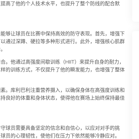
仅提高了他的个人技术水平，也提升了整个防线的配合默
态能够让球员在比赛中保持高效的防守表现。首先，增强下
可以通过深蹲、硬拉等多种形式进行。此外，增强核心肌群
力。
合。他通过高强度间歇训练（HIIT）来提升自身的耐力，
这样的训练方式，不仅提升了他的瞬发能力，也增强了整体
因素。库利巴利注重营养摄入，以确保身体在高强度训练和
保持良好的体重和身体状态，使得他在赛场上始终保持最佳
防守球员需要具备坚定的信念和自信心，以应对对手的挑
升球员的心理韧性，使他们在压力下依然能够冷静应对。