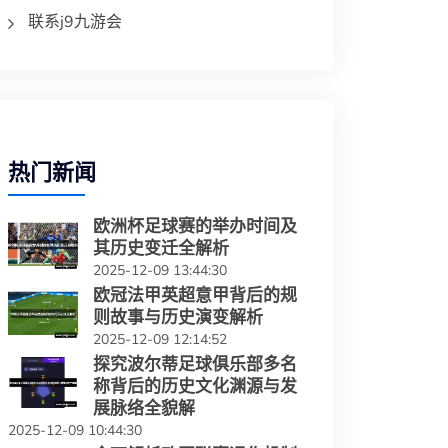
联系j9九游会
热门新闻
欧洲杯足球赛的举办时间及
其历史变迁全解析
2025-12-09 13:44:30
欧冠法甲英超意甲背后的规
则故事与历史演变解析
2025-12-09 12:14:52
探究波尔蒂足球俱乐部多名
称背后的历史文化渊源与发
展脉络全貌解
2025-12-09 10:44:30