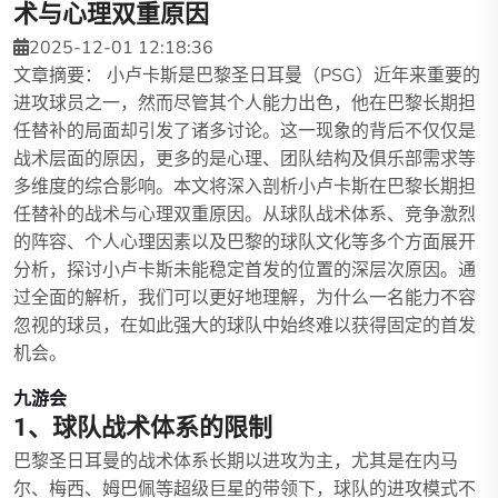
术与心理双重原因
2025-12-01 12:18:36
文章摘要： 小卢卡斯是巴黎圣日耳曼（PSG）近年来重要的
进攻球员之一，然而尽管其个人能力出色，他在巴黎长期担
任替补的局面却引发了诸多讨论。这一现象的背后不仅仅是
战术层面的原因，更多的是心理、团队结构及俱乐部需求等
多维度的综合影响。本文将深入剖析小卢卡斯在巴黎长期担
任替补的战术与心理双重原因。从球队战术体系、竞争激烈
的阵容、个人心理因素以及巴黎的球队文化等多个方面展开
分析，探讨小卢卡斯未能稳定首发的位置的深层次原因。通
过全面的解析，我们可以更好地理解，为什么一名能力不容
忽视的球员，在如此强大的球队中始终难以获得固定的首发
机会。
九游会
1、球队战术体系的限制
巴黎圣日耳曼的战术体系长期以进攻为主，尤其是在内马
尔、梅西、姆巴佩等超级巨星的带领下，球队的进攻模式不