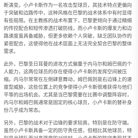
断演变。小卢卡斯作为一名攻击型球员，其技术特点更偏向
于突破和边路传中，这种风格在巴黎的战术体系中有时显得
有些局限。在主教练的战术布置下，巴黎更倾向于通过精细
的传控配合和短传渗透打破防线，而小卢卡斯的爆发力和边
路速度虽具备威胁，但更多依赖个人突破，缺乏团队协作的
紧密配合，这使得他在战术层面上无法完全契合巴黎的整体
需求。
此外，巴黎圣日耳曼的进攻方式偏重于内马尔和姆巴佩的个
人能力，这两位球员的存在使得小卢卡斯的发挥空间被压
缩。内马尔常常在左侧肆意舞动，姆巴佩则是右边锋上的速
度型威胁，这些位置上的竞争使得小卢卡斯很难获得与他们
平等的出场机会。尤其是当巴黎需要在比赛中调整阵容时，
内马尔和姆巴佩通常是固定的核心球员，小卢卡斯的替补身
份几乎成为常态。
另外，巴黎的战术对于边锋的要求较高，特别是在防守端。
虽然小卢卡斯具备一定的防守责任感，但相比其他球员，特