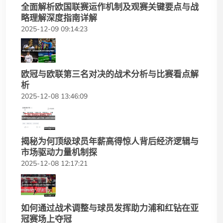
全面解析欧国联赛运作机制及观赛关键要点与战
略理解深度指南详解
2025-12-09 09:14:23
欧冠与欧联第三名对决的战术分析与比赛看点解
析
2025-12-08 13:46:09
揭秘为何顶级球员年薪高得惊人背后经济逻辑与
市场驱动力量机制探
2025-12-08 12:17:21
如何通过战术调整与球员发挥助力浦和红钻在亚
冠赛场上夺冠