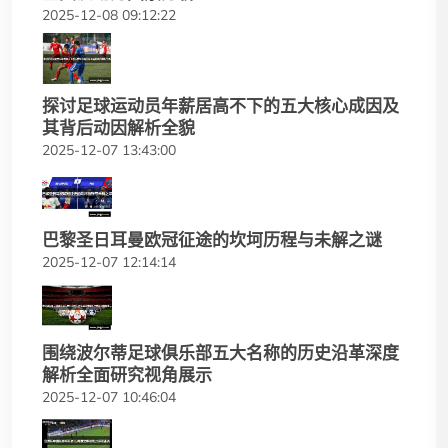
2025-12-08 09:12:22
探讨足球运动员年薪居高不下的五大核心成因及
其背后动因解析全貌
2025-12-07 13:43:00
巴黎圣日耳曼欧冠征途的坎坷历程与未解之谜
2025-12-07 12:14:14
围绕波尔蒂足球俱乐部五大名称的历史沿革深度
解析全面研究视角展示
2025-12-07 10:46:04