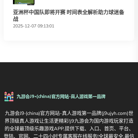
亚洲杯中国队即将开赛 时间表全解析助力球迷备
战
2025-12-07 09:13:01
九游会J9·(china)官方网站-真人游戏第一品牌(j9ujyh.com)世
界顶级真人游戏让生活更精彩!j9九游会为国内游戏玩家打造
的全球最顶级乐趣游戏APP,提供下载、入口、首页、平台、
登陆、官网、二十四小时专属客服在线服务!全球最安全,最信