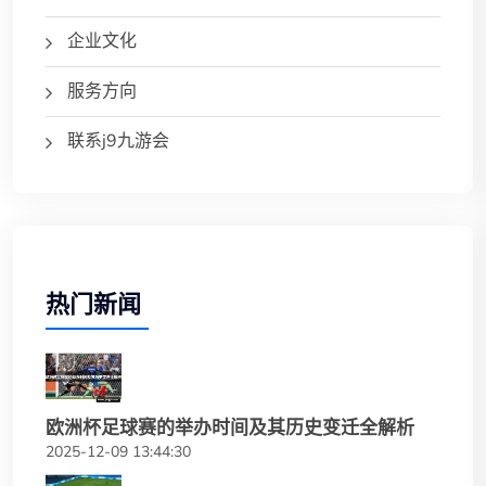
企业文化
服务方向
联系j9九游会
热门新闻
欧洲杯足球赛的举办时间及其历史变迁全解析
2025-12-09 13:44:30