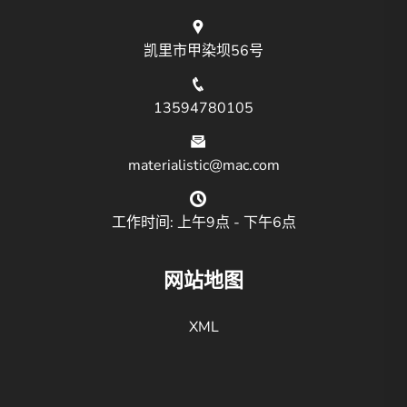
凯里市甲染坝56号
13594780105
materialistic@mac.com
工作时间: 上午9点 - 下午6点
网站地图
XML