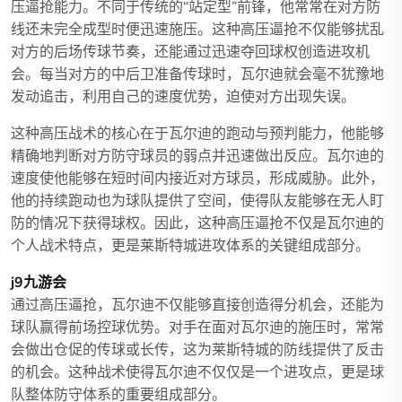
压逼抢能力。不同于传统的“站定型”前锋，他常常在对方防
线还未完全成型时便迅速施压。这种高压逼抢不仅能够扰乱
对方的后场传球节奏，还能通过迅速夺回球权创造进攻机
会。每当对方的中后卫准备传球时，瓦尔迪就会毫不犹豫地
发动追击，利用自己的速度优势，迫使对方出现失误。
这种高压战术的核心在于瓦尔迪的跑动与预判能力，他能够
精确地判断对方防守球员的弱点并迅速做出反应。瓦尔迪的
速度使他能够在短时间内接近对方球员，形成威胁。此外，
他的持续跑动也为球队提供了空间，使得队友能够在无人盯
防的情况下获得球权。因此，这种高压逼抢不仅是瓦尔迪的
个人战术特点，更是莱斯特城进攻体系的关键组成部分。
j9九游会
通过高压逼抢，瓦尔迪不仅能够直接创造得分机会，还能为
球队赢得前场控球优势。对手在面对瓦尔迪的施压时，常常
会做出仓促的传球或长传，这为莱斯特城的防线提供了反击
的机会。这种战术使得瓦尔迪不仅仅是一个进攻点，更是球
队整体防守体系的重要组成部分。