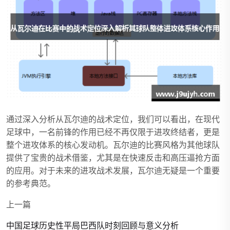
通过深入分析从瓦尔迪的战术定位，我们可以看出，在现代
足球中，一名前锋的作用已经不再仅限于进攻终结者，更是
整个进攻体系的核心发动机。瓦尔迪的比赛风格为其他球队
提供了宝贵的战术借鉴，尤其是在快速反击和高压逼抢方面
的应用。对于未来的进攻战术发展，瓦尔迪无疑是一个重要
的参考典范。
上一篇
中国足球历史性平局巴西队时刻回顾与意义分析