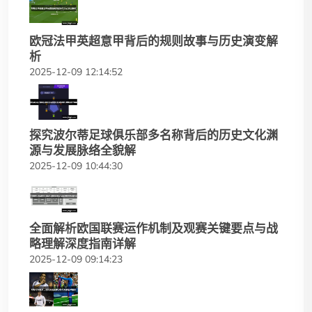
欧冠法甲英超意甲背后的规则故事与历史演变解
析
2025-12-09 12:14:52
探究波尔蒂足球俱乐部多名称背后的历史文化渊
源与发展脉络全貌解
2025-12-09 10:44:30
全面解析欧国联赛运作机制及观赛关键要点与战
略理解深度指南详解
2025-12-09 09:14:23