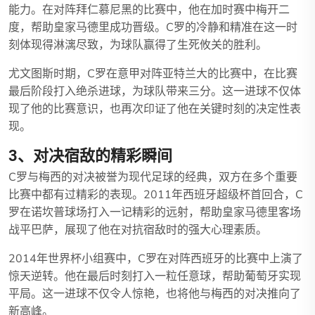
能力。在对阵拜仁慕尼黑的比赛中，他在加时赛中梅开二
度，帮助皇家马德里成功晋级。C罗的冷静和精准在这一时
刻体现得淋漓尽致，为球队赢得了生死攸关的胜利。
尤文图斯时期，C罗在意甲对阵亚特兰大的比赛中，在比赛
最后阶段打入绝杀进球，为球队带来三分。这一进球不仅体
现了他的比赛意识，也再次印证了他在关键时刻的决定性表
现。
3、对决宿敌的精彩瞬间
C罗与梅西的对决被誉为现代足球的经典，双方在多个重要
比赛中都有过精彩的表现。2011年西班牙超级杯首回合，C
罗在诺坎普球场打入一记精彩的远射，帮助皇家马德里客场
战平巴萨，展现了他在对抗宿敌时的强大心理素质。
2014年世界杯小组赛中，C罗在对阵西班牙的比赛中上演了
惊天逆转。他在最后时刻打入一粒任意球，帮助葡萄牙实现
平局。这一进球不仅令人惊艳，也将他与梅西的对决推向了
新高峰。