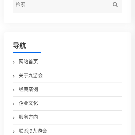
导航
网站首页
关于九游会
经典案例
企业文化
服务方向
联系j9九游会