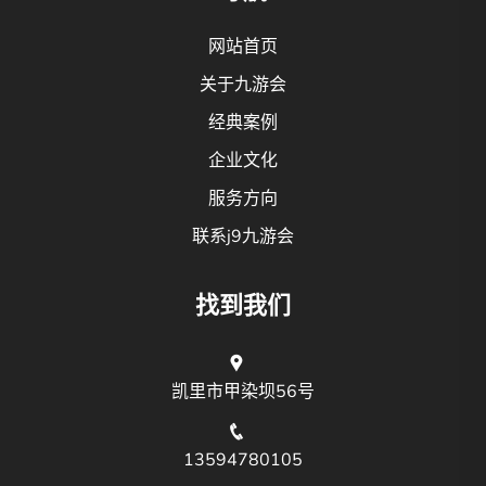
网站首页
关于九游会
经典案例
企业文化
服务方向
联系j9九游会
找到我们
凯里市甲染坝56号
13594780105