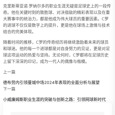
克里斯蒂亚诺·罗纳尔多的职业生涯无疑是足球史上的一段传
奇。他在关键时刻的致胜球、对决宿敌的精彩表现以及在重
大赛事中的统治力，都是他成为伟大球员的重要因素。C罗
的进球不仅仅是数字上的提升，更是他在球场上激情与技术
结合的完美体现。
随着时间的推移，C罗的传奇经历将继续激励着未来的球员
和球迷。他的每一个进球都是对自身努力的见证，更是对足
球这项运动的热爱与坚持。无论何时，C罗都将在足球历史
上留下深深的印记，成为一代人的偶像与楷模。
上一篇
德布劳内引领曼城中场2024年表现的全面分析与展望
下一篇
小威廉姆斯职业生涯的突破与创新之路：引领网球新时代