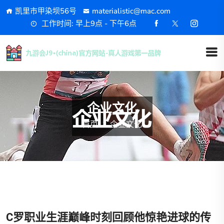
凯里市甲染坝56号
materialistic@mac.com
工作时间: 早上9点 - 下午6点
企业文化
首页
企业文化
C罗职业生涯巅峰时刻回顾他惊艳进球的传