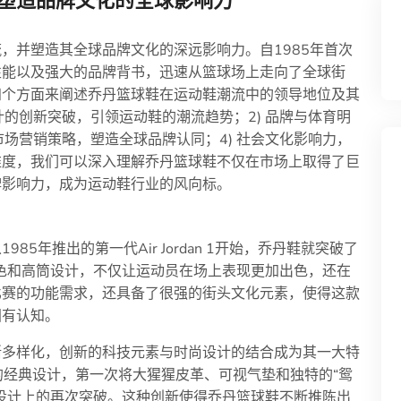
塑造品牌文化的全球影响力
，并塑造其全球品牌文化的深远影响力。自1985年首次
性能以及强大的品牌背书，迅速从篮球场上走向了全球街
四个方面来阐述乔丹篮球鞋在运动鞋潮流中的领导地位及其
计的创新突破，引领运动鞋的潮流趋势；2) 品牌与体育明
市场营销策略，塑造全球品牌认同；4) 社会文化影响力，
维度，我们可以深入理解乔丹篮球鞋不仅在市场上取得了巨
牌影响力，成为运动鞋行业的风向标。
5年推出的第一代Air Jordan 1开始，乔丹鞋就突破了
的大胆配色和高筒设计，不仅让运动员在场上表现更加出色，还在
比赛的功能需求，还具备了很强的街头文化元素，使得这款
固有认知。
渐多样化，创新的科技元素与时尚设计的结合成为其一大特
Hatfield的经典设计，第一次将大猩猩皮革、可视气垫和独特的“鸳
设计上的再次突破。这种创新使得乔丹篮球鞋不断推陈出