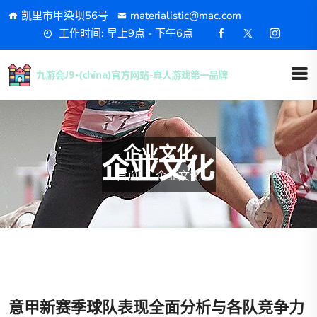
凯里市甲染坝56号
materialistic@mac.com
工作时间: 早上9点 - 下午6点
企业文化
首页
企业文化
意甲新赛季球队表现全面分析与各队竞争力