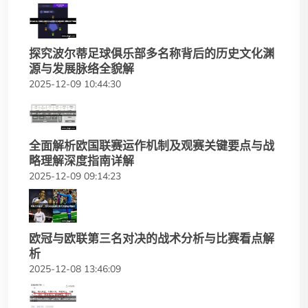
探究波尔蒂足球俱乐部多名称背后的历史文化渊
源与发展脉络全貌解
2025-12-09 10:44:30
全面解析欧国联赛运作机制及观赛关键要点与战
略理解深度指南详解
2025-12-09 09:14:23
欧冠与欧联第三名对决的战术分析与比赛看点解
析
2025-12-08 13:46:09