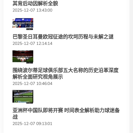
其背后动因解析全貌
2025-12-07 13:43:00
巴黎圣日耳曼欧冠征途的坎坷历程与未解之谜
2025-12-07 12:14:14
围绕波尔蒂足球俱乐部五大名称的历史沿革深度
解析全面研究视角展示
2025-12-07 10:46:04
亚洲杯中国队即将开赛 时间表全解析助力球迷备
战
2025-12-07 09:13:01