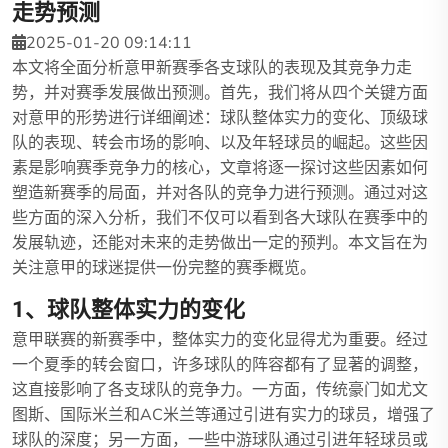
走势预测
2025-01-20 09:14:11
本文将全面分析意甲新赛季各支球队的表现及其竞争力走
势，并对赛季发展做出预测。首先，我们将从四个关键方面
对意甲的形势进行详细阐述：球队整体实力的变化、顶级球
队的表现、转会市场的影响、以及年轻球员的崛起。这些因
素是影响赛季竞争力的核心，文章将逐一探讨这些因素如何
塑造新赛季的局面，并对各队的竞争力进行预测。通过对这
些方面的深入分析，我们不仅可以看到各大球队在赛季中的
发展轨迹，还能对未来的走势做出一定的预判。本文旨在为
关注意甲的球迷提供一份完整的赛季概览。
1、球队整体实力的变化
意甲联赛的新赛季中，整体实力的变化显得尤为重要。经过
一个夏季的转会窗口，许多球队的阵容都有了显著的调整，
这直接影响了各支球队的竞争力。一方面，传统豪门如尤文
图斯、国际米兰和AC米兰等通过引进有实力的球员，增强了
球队的深度；另一方面，一些中游球队通过引进年轻球员或