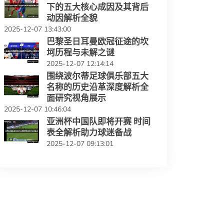
下的五大核心成因及其背后
动因解析全貌
2025-12-07 13:43:00
巴黎圣日耳曼欧冠征途的坎
坷历程与未解之谜
2025-12-07 12:14:14
围绕波尔蒂足球俱乐部五大
名称的历史沿革深度解析全
面研究视角展示
2025-12-07 10:46:04
亚洲杯中国队即将开赛 时间
表全解析助力球迷备战
2025-12-07 09:13:01