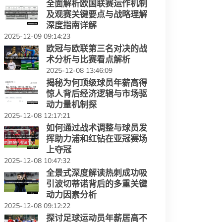
全面解析欧国联赛运作机制
及观赛关键要点与战略理解
深度指南详解
2025-12-09 09:14:23
欧冠与欧联第三名对决的战
术分析与比赛看点解析
2025-12-08 13:46:09
揭秘为何顶级球员年薪高得
惊人背后经济逻辑与市场驱
动力量机制探
2025-12-08 12:17:21
如何通过战术调整与球员发
挥助力浦和红钻在亚冠赛场
上夺冠
2025-12-08 10:47:32
全景式深度解读热刺成功吸
引波切蒂诺背后的多重关键
动力因素分析
2025-12-08 09:12:22
探讨足球运动员年薪居高不