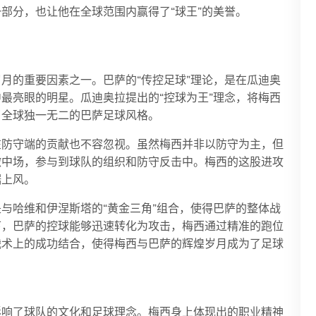
部分，也让他在全球范围内赢得了“球王”的美誉。
月的重要因素之一。巴萨的“传控足球”理论，是在瓜迪奥
最亮眼的明星。瓜迪奥拉提出的“控球为王”理念，将梅西
了全球独一无二的巴萨足球风格。
在防守端的贡献也不容忽视。虽然梅西并非以防守为主，但
撤中场，参与到球队的组织和防守反击中。梅西的这股进攻
据上风。
与哈维和伊涅斯塔的“黄金三角”组合，使得巴萨的整体战
下，巴萨的控球能够迅速转化为攻击，梅西通过精准的跑位
战术上的成功结合，使得梅西与巴萨的辉煌岁月成为了足球
影响了球队的文化和足球理念。梅西身上体现出的职业精神