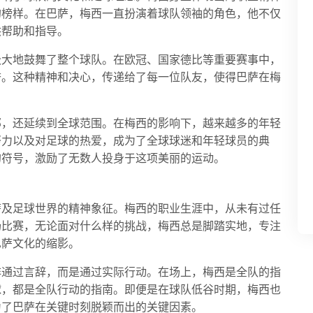
的榜样。在巴萨，梅西一直扮演着球队领袖的角色，他不仅
供帮助和指导。
极大地鼓舞了整个球队。在欧冠、国家德比等重要赛事中，
誉。这种精神和决心，传递给了每一位队友，使得巴萨在梅
部，还延续到全球范围。在梅西的影响下，越来越多的年轻
努力以及对足球的热爱，成为了全球球迷和年轻球员的典
的符号，激励了无数人投身于这项美丽的运动。
萨及足球世界的精神象征。梅西的职业生涯中，从未有过任
场比赛，无论面对什么样的挑战，梅西总是脚踏实地，专注
巴萨文化的缩影。
非通过言辞，而是通过实际行动。在场上，梅西是全队的指
球，都是全队行动的指南。即便是在球队低谷时期，梅西也
为了巴萨在关键时刻脱颖而出的关键因素。