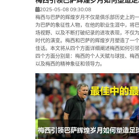
梅西引领巴萨辉煌岁月如何塑造足
2025-05-08 09:30:08
梅西与巴萨的辉煌岁月不仅是俱乐部历史上的
为巴萨的象征性人物，在他的职业生涯中，将
场视野、以及不断打破纪录的进攻表现，不仅
时代的演变。梅西和巴萨的辉煌岁月塑造了一
佳话。本文将从四个方面详细阐述梅西如何引
四个方面分别是：梅西的个人天赋与球技、梅
以及梅西的精神象征和领导力。