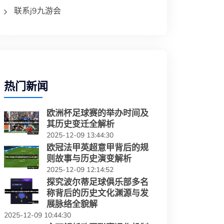
联系j9九游会
热门新闻
欧洲杯足球赛的举办时间及
其历史变迁全解析
2025-12-09 13:44:30
欧冠法甲英超意甲背后的规
则故事与历史演变解析
2025-12-09 12:14:52
探究波尔蒂足球俱乐部多名
称背后的历史文化渊源与发
展脉络全貌解
2025-12-09 10:44:30