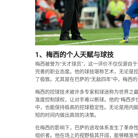
1、梅西的个人天赋与球技
梅西被誉为“天才球员”，这一评价不仅仅源自
完善的职业态度。他的球技堪称艺术，无论是
了极致。尤其是在巴萨的“无敌四年”中，梅西
梅西的控球技术被许多专家和球迷称为世界之
准度控制球权，让对手难以断球。他的“梅西步
中，也能保持极高的控球稳定性。无论是用内
短的时间内做出高效的决策。
在梅西的影响下，巴萨的进攻体系发生了革命
组织者。他在场上的视野极其开阔，能够精准