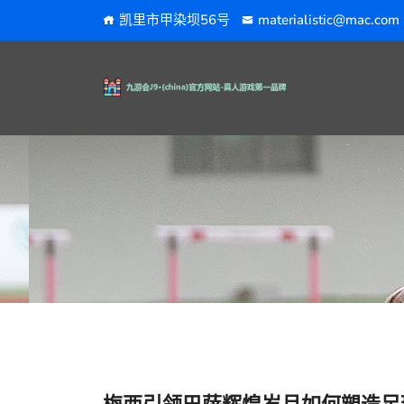
凯里市甲染坝56号
materialistic@mac.com