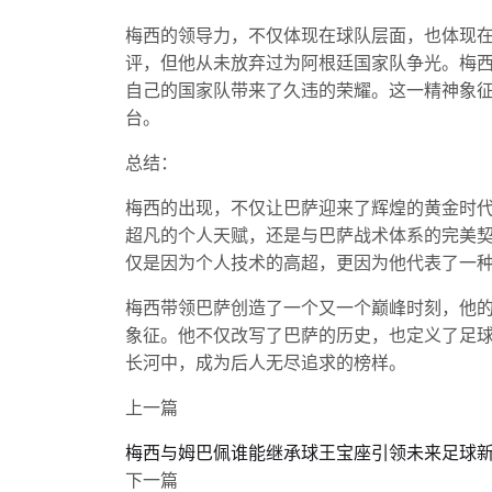
梅西的领导力，不仅体现在球队层面，也体现
评，但他从未放弃过为阿根廷国家队争光。梅西
自己的国家队带来了久违的荣耀。这一精神象
台。
总结：
梅西的出现，不仅让巴萨迎来了辉煌的黄金时
超凡的个人天赋，还是与巴萨战术体系的完美
仅是因为个人技术的高超，更因为他代表了一
梅西带领巴萨创造了一个又一个巅峰时刻，他
象征。他不仅改写了巴萨的历史，也定义了足
长河中，成为后人无尽追求的榜样。
上一篇
梅西与姆巴佩谁能继承球王宝座引领未来足球
下一篇