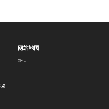
网站地图
XML
6点