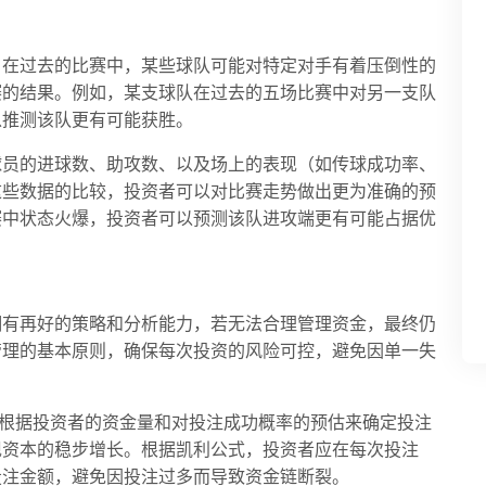
。在过去的比赛中，某些球队可能对特定对手有着压倒性的
赛的结果。例如，某支球队在过去的五场比赛中对另一支队
以推测该队更有可能获胜。
球员的进球数、助攻数、以及场上的表现（如传球成功率、
这些数据的比较，投资者可以对比赛走势做出更为准确的预
赛中状态火爆，投资者可以预测该队进攻端更有可能占据优
拥有再好的策略和分析能力，若无法合理管理资金，最终仍
管理的基本原则，确保每次投资的风险可控，避免因单一失
式根据投资者的资金量和对投注成功概率的预估来确定投注
现资本的稳步增长。根据凯利公式，投资者应在每次投注
投注金额，避免因投注过多而导致资金链断裂。