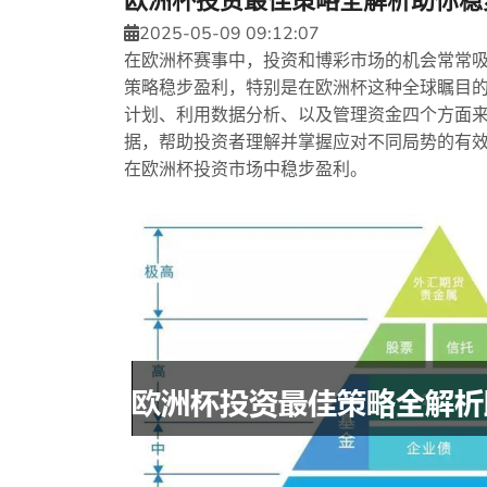
欧洲杯投资最佳策略全解析助你稳
2025-05-09 09:12:07
在欧洲杯赛事中，投资和博彩市场的机会常常
策略稳步盈利，特别是在欧洲杯这种全球瞩目
计划、利用数据分析、以及管理资金四个方面
据，帮助投资者理解并掌握应对不同局势的有
在欧洲杯投资市场中稳步盈利。