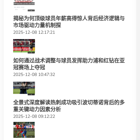
揭秘为何顶级球员年薪高得惊人背后经济逻辑与
市场驱动力量机制探
2025-12-08 12:17:21
如何通过战术调整与球员发挥助力浦和红钻在亚
冠赛场上夺冠
2025-12-08 10:47:32
全景式深度解读热刺成功吸引波切蒂诺背后的多
重关键动力因素分析
2025-12-08 09:12:22