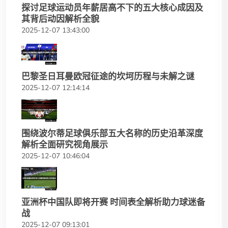
探讨足球运动员年薪居高不下的五大核心成因及
其背后动因解析全貌
2025-12-07 13:43:00
巴黎圣日耳曼欧冠征途的坎坷历程与未解之谜
2025-12-07 12:14:14
围绕波尔蒂足球俱乐部五大名称的历史沿革深度
解析全面研究视角展示
2025-12-07 10:46:04
亚洲杯中国队即将开赛 时间表全解析助力球迷备
战
2025-12-07 09:13:01