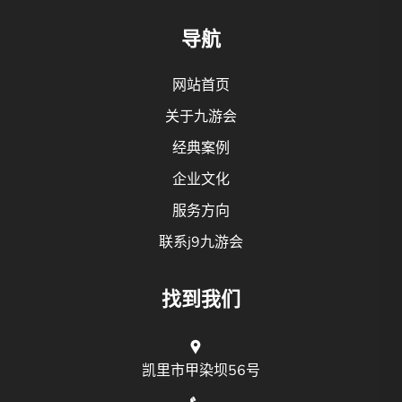
导航
网站首页
关于九游会
经典案例
企业文化
服务方向
联系j9九游会
找到我们
凯里市甲染坝56号