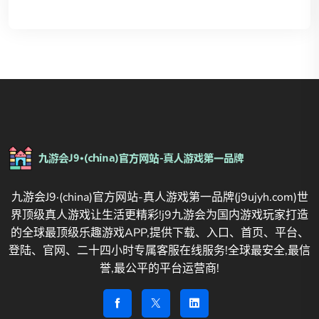
九游会J9·(china)官方网站-真人游戏第一品牌(j9ujyh.com)世
界顶级真人游戏让生活更精彩!j9九游会为国内游戏玩家打造
的全球最顶级乐趣游戏APP,提供下载、入口、首页、平台、
登陆、官网、二十四小时专属客服在线服务!全球最安全,最信
誉,最公平的平台运营商!