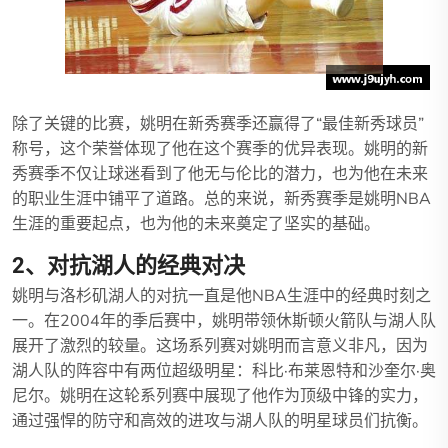
除了关键的比赛，姚明在新秀赛季还赢得了“最佳新秀球员”
称号，这个荣誉体现了他在这个赛季的优异表现。姚明的新
秀赛季不仅让球迷看到了他无与伦比的潜力，也为他在未来
的职业生涯中铺平了道路。总的来说，新秀赛季是姚明NBA
生涯的重要起点，也为他的未来奠定了坚实的基础。
2、对抗湖人的经典对决
姚明与洛杉矶湖人的对抗一直是他NBA生涯中的经典时刻之
一。在2004年的季后赛中，姚明带领休斯顿火箭队与湖人队
展开了激烈的较量。这场系列赛对姚明而言意义非凡，因为
湖人队的阵容中有两位超级明星：科比·布莱恩特和沙奎尔·奥
尼尔。姚明在这轮系列赛中展现了他作为顶级中锋的实力，
通过强悍的防守和高效的进攻与湖人队的明星球员们抗衡。